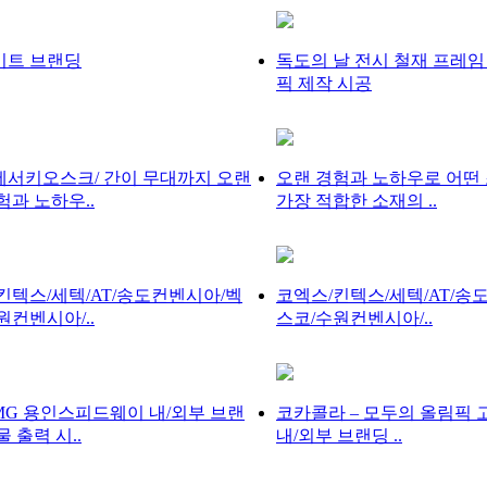
이트 브랜딩
독도의 날 전시 철재 프레임
픽 제작 시공
서키오스크/ 간이 무대까지 오랜
오랜 경험과 노하우로 어떤
험과 노하우..
가장 적합한 소재의 ..
킨텍스/세텍/AT/송도컨벤시아/벡
코엑스/킨텍스/세텍/AT/송
원컨벤시아/..
스코/수원컨벤시아/..
MG 용인스피드웨이 내/외부 브랜
코카콜라 – 모두의 올림픽 
 출력 시..
내/외부 브랜딩 ..