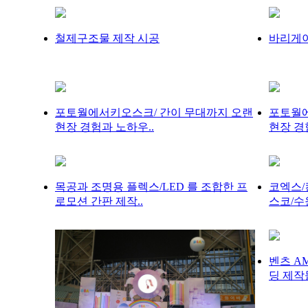
철제구조물 제작 시공
바리게
포토월에서키오스크/ 간이 무대까지 오랜
포토월에
현장 경험과 노하우..
현장 경
목공과 조명용 플렉스/LED 를 조합한 프
코엑스/
로모션 간판 제작..
스코/수
벤츠 A
딩 제작물